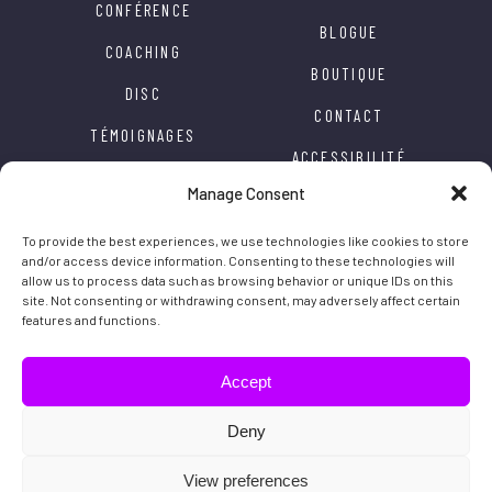
CONFÉRENCE
BLOGUE
COACHING
BOUTIQUE
DISC
CONTACT
TÉMOIGNAGES
ACCESSIBILITÉ
APPRÉCIATION
Manage Consent
POLITIQUE DE
TRANSFORMATION
CONFIDENTIALITÉ
To provide the best experiences, we use technologies like cookies to store
INSPIRATION
and/or access device information. Consenting to these technologies will
allow us to process data such as browsing behavior or unique IDs on this
site. Not consenting or withdrawing consent, may adversely affect certain
features and functions.
Caroline Rochon © 2020 Tous droits réservés | Site
Web par
Distantia
Accept
Suivez l'inspiration
Deny
View preferences